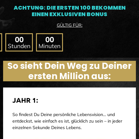
ACHTUNG: DIE ERSTEN 100 BEKOMMEN
EINEN EXKLUSIVEN BONUS
GÜLTIG FÜR:
00
00
Stunden
Minuten
So sieht Dein Weg zu Deiner
ersten Million aus:
JAHR 1:
So findest Du Deine persönliche Lebensvision… und
entdeckst, wie einfach es ist, glücklich zu sein – in jeder
einzelnen Sekunde Deines Lebens.