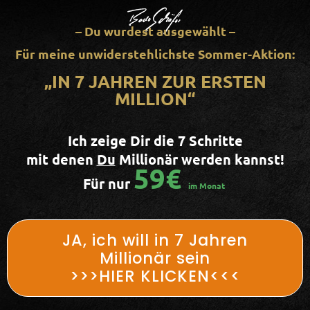
– Du wurdest ausgewählt –
Für meine unwiderstehlichste Sommer-Aktion:
„IN 7 JAHREN ZUR ERSTEN
MILLION“
Ich zeige Dir die 7 Schritte
mit denen
Du
Millionär werden kannst!
59€
Für nur
im Monat
JA, ich will in 7 Jahren
Millionär sein
>>>HIER KLICKEN<<<